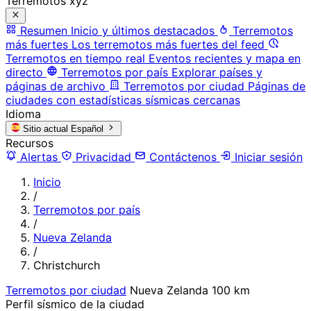
Terremotos xyz
Resumen
Inicio y últimos destacados
Terremotos
más fuertes
Los terremotos más fuertes del feed
Terremotos en tiempo real
Eventos recientes y mapa en
directo
Terremotos por país
Explorar países y
páginas de archivo
Terremotos por ciudad
Páginas de
ciudades con estadísticas sísmicas cercanas
Idioma
Sitio actual
Español
Recursos
Alertas
Privacidad
Contáctenos
Iniciar sesión
Inicio
/
Terremotos por país
/
Nueva Zelanda
/
Christchurch
Terremotos por ciudad
Nueva Zelanda
100 km
Perfil sísmico de la ciudad