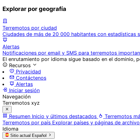
Explorar por geografía
Terremotos por ciudad
Ciudades de más de 20 000 habitantes con estadísticas s
Alertas
Notificaciones por email y SMS para terremotos importan
El enrutamiento por idioma sigue basado en el dominio, po
Recursos
Privacidad
Contáctenos
Alertas
Iniciar sesión
Navegación
Terremotos xyz
Resumen
Inicio y últimos destacados
Terremotos má
Terremotos por país
Explorar países y páginas de archivo
Idioma
Sitio actual
Español