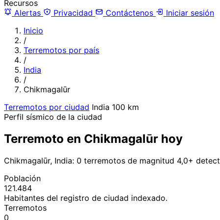
Recursos
Alertas
Privacidad
Contáctenos
Iniciar sesión
Inicio
/
Terremotos por país
/
India
/
Chikmagalūr
Terremotos por ciudad
India
100 km
Perfil sísmico de la ciudad
Terremoto en Chikmagalūr hoy
Chikmagalūr, India: 0 terremotos de magnitud 4,0+ detec
Población
121.484
Habitantes del registro de ciudad indexado.
Terremotos
0