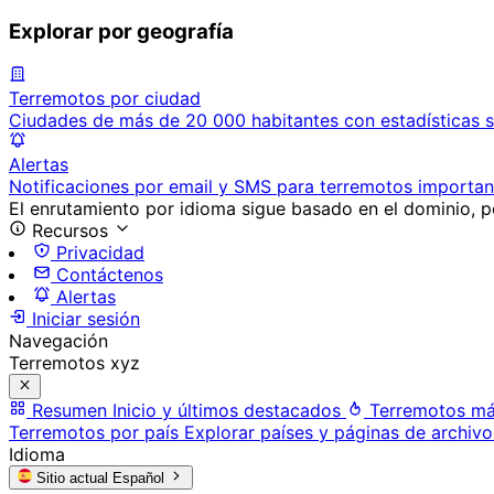
Explorar por geografía
Terremotos por ciudad
Ciudades de más de 20 000 habitantes con estadísticas s
Alertas
Notificaciones por email y SMS para terremotos importan
El enrutamiento por idioma sigue basado en el dominio, po
Recursos
Privacidad
Contáctenos
Alertas
Iniciar sesión
Navegación
Terremotos xyz
Resumen
Inicio y últimos destacados
Terremotos má
Terremotos por país
Explorar países y páginas de archivo
Idioma
Sitio actual
Español