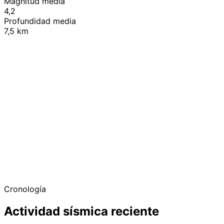
Magnitud media
4,2
Profundidad media
7,5 km
+
−
Cronología
Actividad sísmica reciente