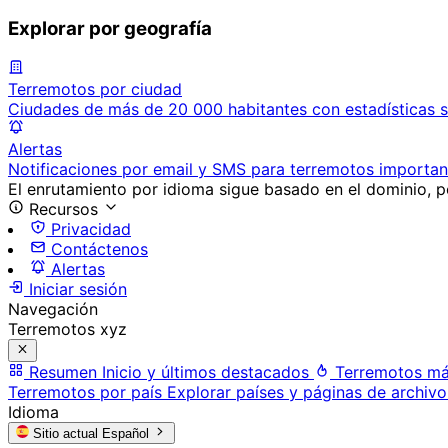
Explorar por geografía
Terremotos por ciudad
Ciudades de más de 20 000 habitantes con estadísticas s
Alertas
Notificaciones por email y SMS para terremotos importan
El enrutamiento por idioma sigue basado en el dominio, po
Recursos
Privacidad
Contáctenos
Alertas
Iniciar sesión
Navegación
Terremotos xyz
Resumen
Inicio y últimos destacados
Terremotos má
Terremotos por país
Explorar países y páginas de archivo
Idioma
Sitio actual
Español