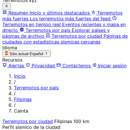
Terremotos xyz
Resumen
Inicio y últimos destacados
Terremotos
más fuertes
Los terremotos más fuertes del feed
Terremotos en tiempo real
Eventos recientes y mapa en
directo
Terremotos por país
Explorar países y
páginas de archivo
Terremotos por ciudad
Páginas de
ciudades con estadísticas sísmicas cercanas
Idioma
Sitio actual
Español
Recursos
Alertas
Privacidad
Contáctenos
Iniciar sesión
Inicio
/
Terremotos por país
/
Filipinas
/
Cainta
Terremotos por ciudad
Filipinas
100 km
Perfil sísmico de la ciudad