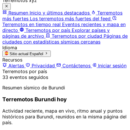
Terremotos xyz
Resumen
Inicio y últimos destacados
Terremotos
más fuertes
Los terremotos más fuertes del feed
Terremotos en tiempo real
Eventos recientes y mapa en
directo
Terremotos por país
Explorar países y
páginas de archivo
Terremotos por ciudad
Páginas de
ciudades con estadísticas sísmicas cercanas
Idioma
Sitio actual
Español
Recursos
Alertas
Privacidad
Contáctenos
Iniciar sesión
Terremotos por país
33 eventos seguidos
Resumen sísmico de Burundi
Terremotos Burundi hoy
Actividad reciente, mapa en vivo, ritmo anual y puntos
históricos para Burundi, reunidos en la misma página del
país.