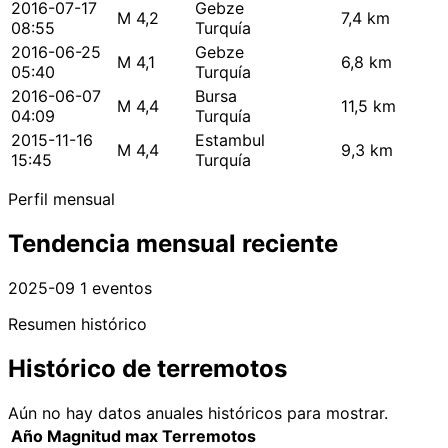
2016-07-17
Gebze
M 4,2
7,4 km
08:55
Turquía
2016-06-25
Gebze
M 4,1
6,8 km
05:40
Turquía
2016-06-07
Bursa
M 4,4
11,5 km
04:09
Turquía
2015-11-16
Estambul
M 4,4
9,3 km
15:45
Turquía
Perfil mensual
Tendencia mensual reciente
2025-09
1 eventos
Resumen histórico
Histórico de terremotos
Aún no hay datos anuales históricos para mostrar.
Año
Magnitud max
Terremotos