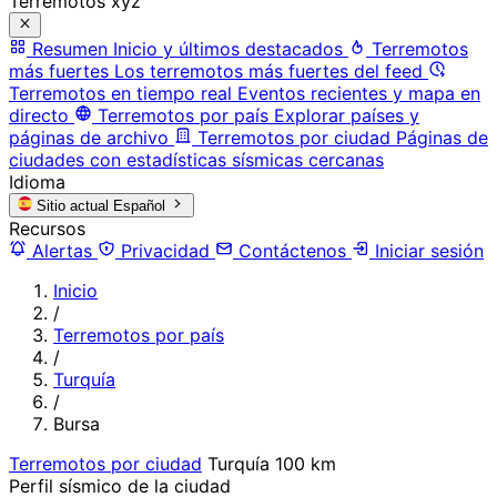
Terremotos xyz
Resumen
Inicio y últimos destacados
Terremotos
más fuertes
Los terremotos más fuertes del feed
Terremotos en tiempo real
Eventos recientes y mapa en
directo
Terremotos por país
Explorar países y
páginas de archivo
Terremotos por ciudad
Páginas de
ciudades con estadísticas sísmicas cercanas
Idioma
Sitio actual
Español
Recursos
Alertas
Privacidad
Contáctenos
Iniciar sesión
Inicio
/
Terremotos por país
/
Turquía
/
Bursa
Terremotos por ciudad
Turquía
100 km
Perfil sísmico de la ciudad