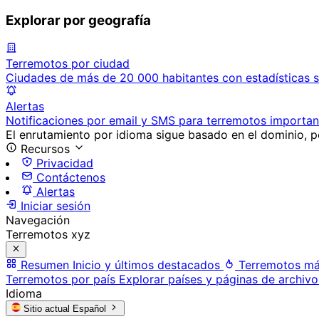
Explorar por geografía
Terremotos por ciudad
Ciudades de más de 20 000 habitantes con estadísticas s
Alertas
Notificaciones por email y SMS para terremotos importan
El enrutamiento por idioma sigue basado en el dominio, po
Recursos
Privacidad
Contáctenos
Alertas
Iniciar sesión
Navegación
Terremotos xyz
Resumen
Inicio y últimos destacados
Terremotos má
Terremotos por país
Explorar países y páginas de archivo
Idioma
Sitio actual
Español