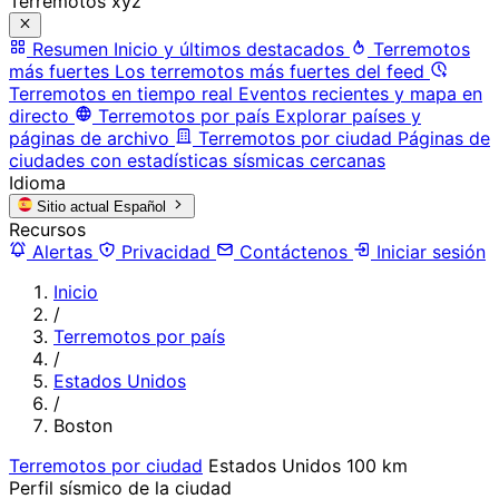
Terremotos xyz
Resumen
Inicio y últimos destacados
Terremotos
más fuertes
Los terremotos más fuertes del feed
Terremotos en tiempo real
Eventos recientes y mapa en
directo
Terremotos por país
Explorar países y
páginas de archivo
Terremotos por ciudad
Páginas de
ciudades con estadísticas sísmicas cercanas
Idioma
Sitio actual
Español
Recursos
Alertas
Privacidad
Contáctenos
Iniciar sesión
Inicio
/
Terremotos por país
/
Estados Unidos
/
Boston
Terremotos por ciudad
Estados Unidos
100 km
Perfil sísmico de la ciudad