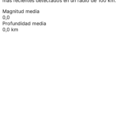
más recientes detectados en un radio de 100 km.
Magnitud media
0,0
Profundidad media
0,0 km
Leaflet
|
© OpenStreetMap contributors
+
−