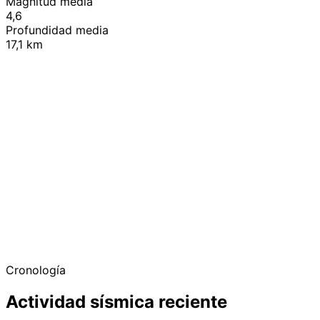
Magnitud media
4,6
Profundidad media
17,1 km
+
−
Cronología
Actividad sísmica reciente