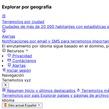
Explorar por geografía
Terremotos por ciudad
Ciudades de más de 20 000 habitantes con estadísticas s
Alertas
Notificaciones por email y SMS para terremotos importan
El enrutamiento por idioma sigue basado en el dominio, po
Recursos
Privacidad
Contáctenos
Alertas
Iniciar sesión
Navegación
Terremotos xyz
Resumen
Inicio y últimos destacados
Terremotos má
Terremotos por país
Explorar países y páginas de archivo
Idioma
Sitio actual
Español