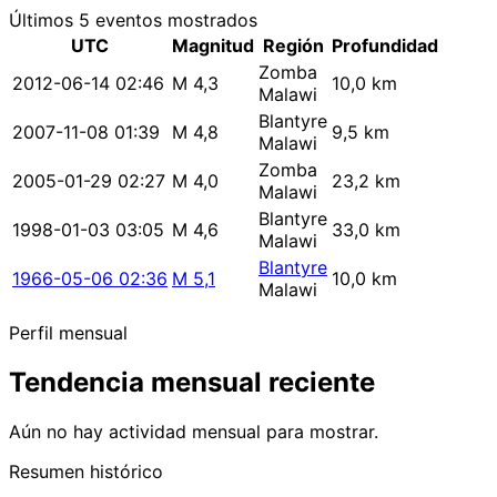
Últimos 5 eventos mostrados
UTC
Magnitud
Región
Profundidad
Zomba
2012-06-14 02:46
M 4,3
10,0 km
Malawi
Blantyre
2007-11-08 01:39
M 4,8
9,5 km
Malawi
Zomba
2005-01-29 02:27
M 4,0
23,2 km
Malawi
Blantyre
1998-01-03 03:05
M 4,6
33,0 km
Malawi
Blantyre
1966-05-06 02:36
M 5,1
10,0 km
Malawi
Perfil mensual
Tendencia mensual reciente
Aún no hay actividad mensual para mostrar.
Resumen histórico