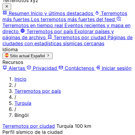
Terremotos xyz
Resumen
Inicio y últimos destacados
Terremotos
más fuertes
Los terremotos más fuertes del feed
Terremotos en tiempo real
Eventos recientes y mapa en
directo
Terremotos por país
Explorar países y
páginas de archivo
Terremotos por ciudad
Páginas de
ciudades con estadísticas sísmicas cercanas
Idioma
Sitio actual
Español
Recursos
Alertas
Privacidad
Contáctenos
Iniciar sesión
Inicio
/
Terremotos por país
/
Turquía
/
Bingöl
Terremotos por ciudad
Turquía
100 km
Perfil sísmico de la ciudad