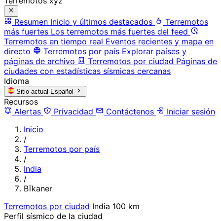
Terremotos xyz
Resumen
Inicio y últimos destacados
Terremotos
más fuertes
Los terremotos más fuertes del feed
Terremotos en tiempo real
Eventos recientes y mapa en
directo
Terremotos por país
Explorar países y
páginas de archivo
Terremotos por ciudad
Páginas de
ciudades con estadísticas sísmicas cercanas
Idioma
Sitio actual
Español
Recursos
Alertas
Privacidad
Contáctenos
Iniciar sesión
Inicio
/
Terremotos por país
/
India
/
Bīkaner
Terremotos por ciudad
India
100 km
Perfil sísmico de la ciudad