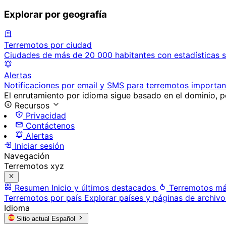
Explorar por geografía
Terremotos por ciudad
Ciudades de más de 20 000 habitantes con estadísticas s
Alertas
Notificaciones por email y SMS para terremotos importan
El enrutamiento por idioma sigue basado en el dominio, po
Recursos
Privacidad
Contáctenos
Alertas
Iniciar sesión
Navegación
Terremotos xyz
Resumen
Inicio y últimos destacados
Terremotos má
Terremotos por país
Explorar países y páginas de archivo
Idioma
Sitio actual
Español