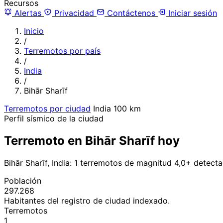
Recursos
Alertas
Privacidad
Contáctenos
Iniciar sesión
Inicio
/
Terremotos por país
/
India
/
Bihār Sharīf
Terremotos por ciudad
India
100 km
Perfil sísmico de la ciudad
Terremoto en Bihār Sharīf hoy
Bihār Sharīf, India: 1 terremotos de magnitud 4,0+ detect
Población
297.268
Habitantes del registro de ciudad indexado.
Terremotos
1