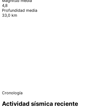
Magnitud media
4,8
Profundidad media
33,0 km
+
−
Cronología
Actividad sísmica reciente