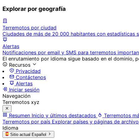
Explorar por geografía
Terremotos por ciudad
Ciudades de más de 20 000 habitantes con estadísticas s
Alertas
Notificaciones por email y SMS para terremotos importan
El enrutamiento por idioma sigue basado en el dominio, po
Recursos
Privacidad
Contáctenos
Alertas
Iniciar sesión
Navegación
Terremotos xyz
Resumen
Inicio y últimos destacados
Terremotos má
Terremotos por país
Explorar países y páginas de archivo
Idioma
Sitio actual
Español