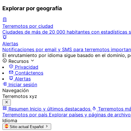
Explorar por geografía
Terremotos por ciudad
Ciudades de más de 20 000 habitantes con estadísticas s
Alertas
Notificaciones por email y SMS para terremotos importan
El enrutamiento por idioma sigue basado en el dominio, po
Recursos
Privacidad
Contáctenos
Alertas
Iniciar sesión
Navegación
Terremotos xyz
Resumen
Inicio y últimos destacados
Terremotos má
Terremotos por país
Explorar países y páginas de archivo
Idioma
Sitio actual
Español