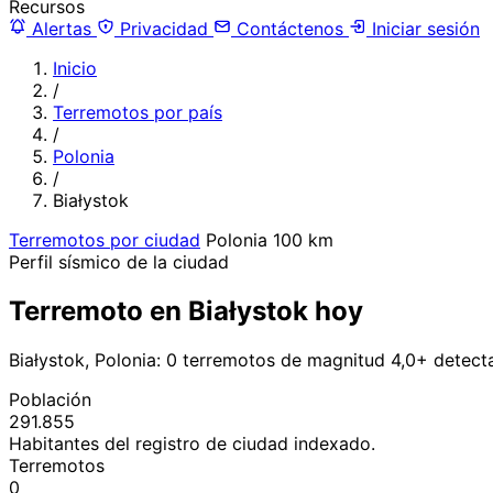
Recursos
Alertas
Privacidad
Contáctenos
Iniciar sesión
Inicio
/
Terremotos por país
/
Polonia
/
Białystok
Terremotos por ciudad
Polonia
100 km
Perfil sísmico de la ciudad
Terremoto en Białystok hoy
Białystok, Polonia: 0 terremotos de magnitud 4,0+ detect
Población
291.855
Habitantes del registro de ciudad indexado.
Terremotos
0