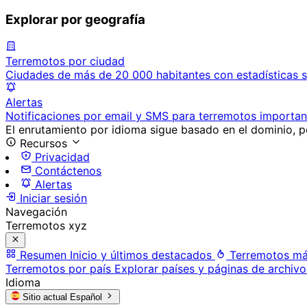
Explorar por geografía
Terremotos por ciudad
Ciudades de más de 20 000 habitantes con estadísticas s
Alertas
Notificaciones por email y SMS para terremotos importan
El enrutamiento por idioma sigue basado en el dominio, po
Recursos
Privacidad
Contáctenos
Alertas
Iniciar sesión
Navegación
Terremotos xyz
Resumen
Inicio y últimos destacados
Terremotos má
Terremotos por país
Explorar países y páginas de archivo
Idioma
Sitio actual
Español