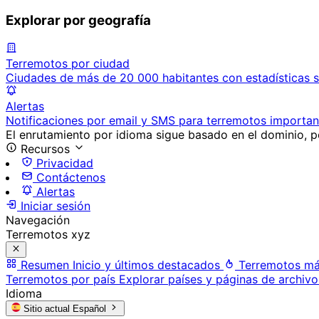
Explorar por geografía
Terremotos por ciudad
Ciudades de más de 20 000 habitantes con estadísticas s
Alertas
Notificaciones por email y SMS para terremotos importan
El enrutamiento por idioma sigue basado en el dominio, po
Recursos
Privacidad
Contáctenos
Alertas
Iniciar sesión
Navegación
Terremotos xyz
Resumen
Inicio y últimos destacados
Terremotos má
Terremotos por país
Explorar países y páginas de archivo
Idioma
Sitio actual
Español