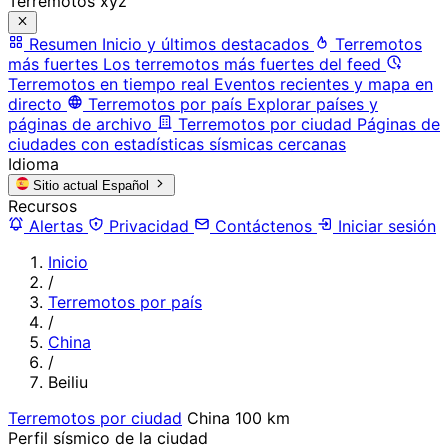
Terremotos xyz
Resumen
Inicio y últimos destacados
Terremotos
más fuertes
Los terremotos más fuertes del feed
Terremotos en tiempo real
Eventos recientes y mapa en
directo
Terremotos por país
Explorar países y
páginas de archivo
Terremotos por ciudad
Páginas de
ciudades con estadísticas sísmicas cercanas
Idioma
Sitio actual
Español
Recursos
Alertas
Privacidad
Contáctenos
Iniciar sesión
Inicio
/
Terremotos por país
/
China
/
Beiliu
Terremotos por ciudad
China
100 km
Perfil sísmico de la ciudad