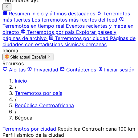
Terremotos xyz
Resumen
Inicio y últimos destacados
Terremotos
más fuertes
Los terremotos más fuertes del feed
Terremotos en tiempo real
Eventos recientes y mapa en
directo
Terremotos por país
Explorar países y
páginas de archivo
Terremotos por ciudad
Páginas de
ciudades con estadísticas sísmicas cercanas
Idioma
Sitio actual
Español
Recursos
Alertas
Privacidad
Contáctenos
Iniciar sesión
Inicio
/
Terremotos por país
/
República Centroafricana
/
Bégoua
Terremotos por ciudad
República Centroafricana
100 km
Perfil sísmico de la ciudad