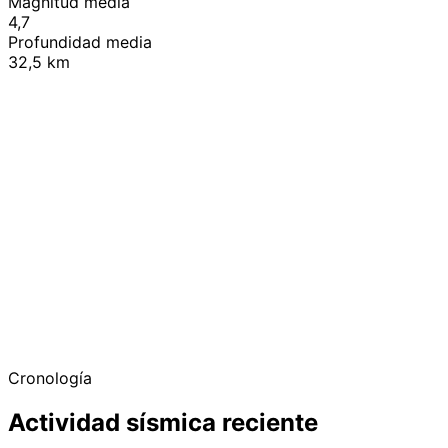
Magnitud media
4,7
Profundidad media
32,5 km
+
−
Cronología
Actividad sísmica reciente