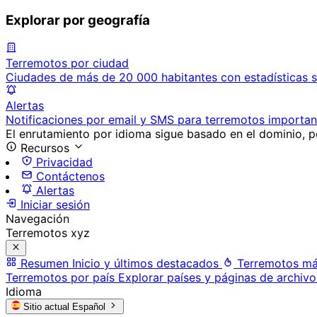
Explorar por geografía
Terremotos por ciudad
Ciudades de más de 20 000 habitantes con estadísticas s
Alertas
Notificaciones por email y SMS para terremotos importan
El enrutamiento por idioma sigue basado en el dominio, po
Recursos
Privacidad
Contáctenos
Alertas
Iniciar sesión
Navegación
Terremotos xyz
Resumen
Inicio y últimos destacados
Terremotos má
Terremotos por país
Explorar países y páginas de archivo
Idioma
Sitio actual
Español