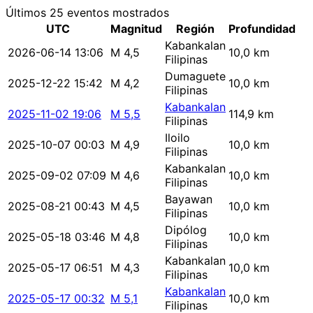
Últimos 25 eventos mostrados
UTC
Magnitud
Región
Profundidad
Kabankalan
2026-06-14 13:06
M 4,5
10,0 km
Filipinas
Dumaguete
2025-12-22 15:42
M 4,2
10,0 km
Filipinas
Kabankalan
2025-11-02 19:06
M 5,5
114,9 km
Filipinas
Iloilo
2025-10-07 00:03
M 4,9
10,0 km
Filipinas
Kabankalan
2025-09-02 07:09
M 4,6
10,0 km
Filipinas
Bayawan
2025-08-21 00:43
M 4,5
10,0 km
Filipinas
Dipólog
2025-05-18 03:46
M 4,8
10,0 km
Filipinas
Kabankalan
2025-05-17 06:51
M 4,3
10,0 km
Filipinas
Kabankalan
2025-05-17 00:32
M 5,1
10,0 km
Filipinas