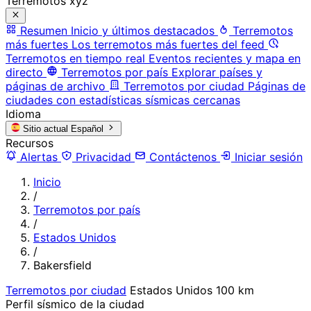
Terremotos xyz
Resumen
Inicio y últimos destacados
Terremotos
más fuertes
Los terremotos más fuertes del feed
Terremotos en tiempo real
Eventos recientes y mapa en
directo
Terremotos por país
Explorar países y
páginas de archivo
Terremotos por ciudad
Páginas de
ciudades con estadísticas sísmicas cercanas
Idioma
Sitio actual
Español
Recursos
Alertas
Privacidad
Contáctenos
Iniciar sesión
Inicio
/
Terremotos por país
/
Estados Unidos
/
Bakersfield
Terremotos por ciudad
Estados Unidos
100 km
Perfil sísmico de la ciudad