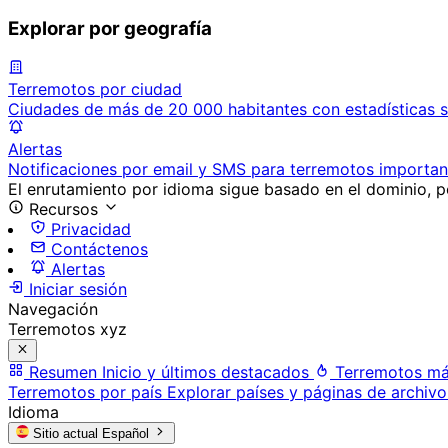
Explorar por geografía
Terremotos por ciudad
Ciudades de más de 20 000 habitantes con estadísticas s
Alertas
Notificaciones por email y SMS para terremotos importan
El enrutamiento por idioma sigue basado en el dominio, po
Recursos
Privacidad
Contáctenos
Alertas
Iniciar sesión
Navegación
Terremotos xyz
Resumen
Inicio y últimos destacados
Terremotos má
Terremotos por país
Explorar países y páginas de archivo
Idioma
Sitio actual
Español