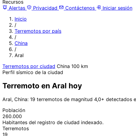
Recursos
Alertas
Privacidad
Contáctenos
Iniciar sesión
Inicio
/
Terremotos por país
/
China
/
Aral
Terremotos por ciudad
China
100 km
Perfil sísmico de la ciudad
Terremoto en Aral hoy
Aral, China: 19 terremotos de magnitud 4,0+ detectados e
Población
260.000
Habitantes del registro de ciudad indexado.
Terremotos
19