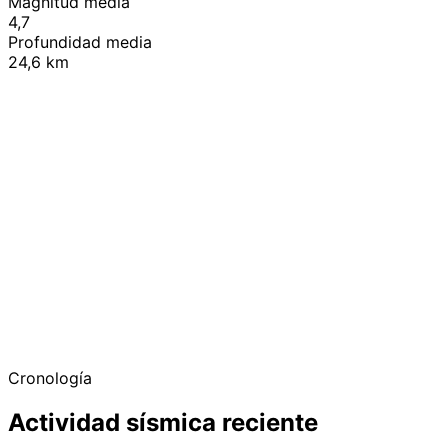
Magnitud media
4,7
Profundidad media
24,6 km
+
−
Cronología
Actividad sísmica reciente