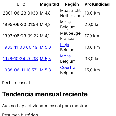
UTC
Magnitud
Región
Profundidad
Maastricht
2001-06-23 01:39
M 4,8
10,0 km
Netherlands
Mons
1995-06-20 01:54
M 4,3
20,0 km
Belgium
Maubeuge
1992-08-29 09:22
M 4,1
17,9 km
Francia
Lieja
1983-11-08 00:49
M 5,0
10,0 km
Belgium
Mons
1976-10-24 20:33
M 5,5
33,0 km
Belgium
Courtrai
1938-06-11 10:57
M 5,3
15,0 km
Belgium
Perfil mensual
Tendencia mensual reciente
Aún no hay actividad mensual para mostrar.
Resumen histórico