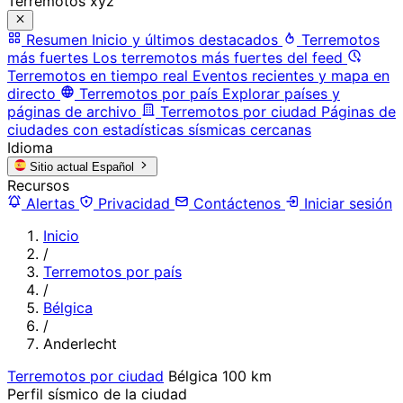
Terremotos xyz
Resumen
Inicio y últimos destacados
Terremotos
más fuertes
Los terremotos más fuertes del feed
Terremotos en tiempo real
Eventos recientes y mapa en
directo
Terremotos por país
Explorar países y
páginas de archivo
Terremotos por ciudad
Páginas de
ciudades con estadísticas sísmicas cercanas
Idioma
Sitio actual
Español
Recursos
Alertas
Privacidad
Contáctenos
Iniciar sesión
Inicio
/
Terremotos por país
/
Bélgica
/
Anderlecht
Terremotos por ciudad
Bélgica
100 km
Perfil sísmico de la ciudad