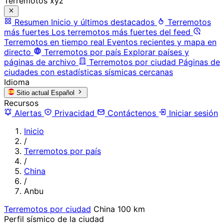
Terremotos xyz
Resumen
Inicio y últimos destacados
Terremotos
más fuertes
Los terremotos más fuertes del feed
Terremotos en tiempo real
Eventos recientes y mapa en
directo
Terremotos por país
Explorar países y
páginas de archivo
Terremotos por ciudad
Páginas de
ciudades con estadísticas sísmicas cercanas
Idioma
Sitio actual
Español
Recursos
Alertas
Privacidad
Contáctenos
Iniciar sesión
Inicio
/
Terremotos por país
/
China
/
Anbu
Terremotos por ciudad
China
100 km
Perfil sísmico de la ciudad