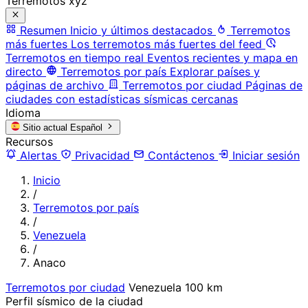
Terremotos xyz
Resumen
Inicio y últimos destacados
Terremotos
más fuertes
Los terremotos más fuertes del feed
Terremotos en tiempo real
Eventos recientes y mapa en
directo
Terremotos por país
Explorar países y
páginas de archivo
Terremotos por ciudad
Páginas de
ciudades con estadísticas sísmicas cercanas
Idioma
Sitio actual
Español
Recursos
Alertas
Privacidad
Contáctenos
Iniciar sesión
Inicio
/
Terremotos por país
/
Venezuela
/
Anaco
Terremotos por ciudad
Venezuela
100 km
Perfil sísmico de la ciudad