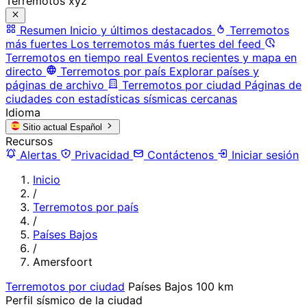
Terremotos xyz
Resumen
Inicio y últimos destacados
Terremotos
más fuertes
Los terremotos más fuertes del feed
Terremotos en tiempo real
Eventos recientes y mapa en
directo
Terremotos por país
Explorar países y
páginas de archivo
Terremotos por ciudad
Páginas de
ciudades con estadísticas sísmicas cercanas
Idioma
Sitio actual
Español
Recursos
Alertas
Privacidad
Contáctenos
Iniciar sesión
Inicio
/
Terremotos por país
/
Países Bajos
/
Amersfoort
Terremotos por ciudad
Países Bajos
100 km
Perfil sísmico de la ciudad