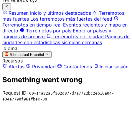
Terremotos xyz
Resumen
Inicio y últimos destacados
Terremotos
más fuertes
Los terremotos más fuertes del feed
Terremotos en tiempo real
Eventos recientes y mapa en
directo
Terremotos por país
Explorar países y
páginas de archivo
Terremotos por ciudad
Páginas de
ciudades con estadísticas sísmicas cercanas
Idioma
Sitio actual
Español
Recursos
Alertas
Privacidad
Contáctenos
Iniciar sesión
Something went wrong
Request ID:
00-14a82a5f302d877d7a7722bc2eb16a04-
e34e7790f96afbec-00