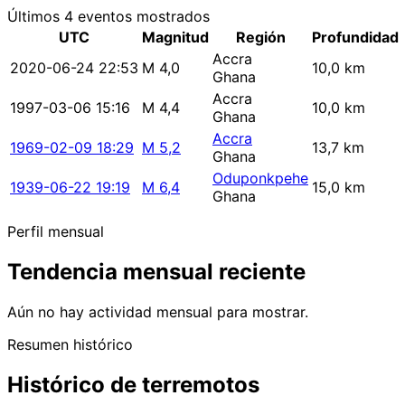
Últimos 4 eventos mostrados
UTC
Magnitud
Región
Profundidad
Accra
2020-06-24 22:53
M 4,0
10,0 km
Ghana
Accra
1997-03-06 15:16
M 4,4
10,0 km
Ghana
Accra
1969-02-09 18:29
M 5,2
13,7 km
Ghana
Oduponkpehe
1939-06-22 19:19
M 6,4
15,0 km
Ghana
Perfil mensual
Tendencia mensual reciente
Aún no hay actividad mensual para mostrar.
Resumen histórico
Histórico de terremotos