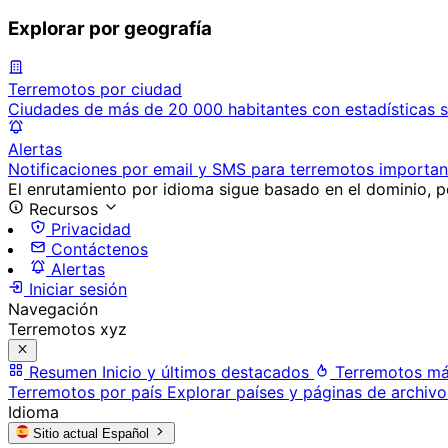
Explorar por geografía
Terremotos por ciudad
Ciudades de más de 20 000 habitantes con estadísticas s
Alertas
Notificaciones por email y SMS para terremotos importan
El enrutamiento por idioma sigue basado en el dominio, po
Recursos
Privacidad
Contáctenos
Alertas
Iniciar sesión
Navegación
Terremotos xyz
Resumen
Inicio y últimos destacados
Terremotos má
Terremotos por país
Explorar países y páginas de archivo
Idioma
Sitio actual
Español