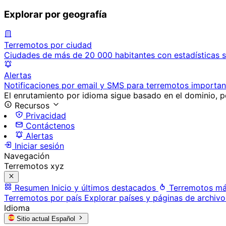
Explorar por geografía
Terremotos por ciudad
Ciudades de más de 20 000 habitantes con estadísticas s
Alertas
Notificaciones por email y SMS para terremotos importan
El enrutamiento por idioma sigue basado en el dominio, po
Recursos
Privacidad
Contáctenos
Alertas
Iniciar sesión
Navegación
Terremotos xyz
Resumen
Inicio y últimos destacados
Terremotos má
Terremotos por país
Explorar países y páginas de archivo
Idioma
Sitio actual
Español