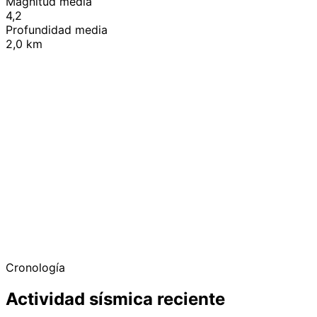
Magnitud media
4,2
Profundidad media
2,0 km
+
−
Cronología
Actividad sísmica reciente