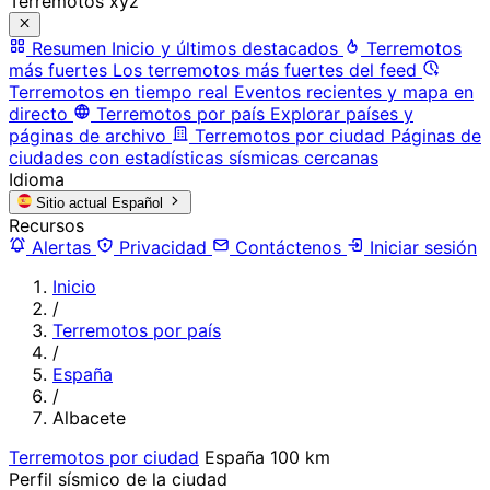
Terremotos xyz
Resumen
Inicio y últimos destacados
Terremotos
más fuertes
Los terremotos más fuertes del feed
Terremotos en tiempo real
Eventos recientes y mapa en
directo
Terremotos por país
Explorar países y
páginas de archivo
Terremotos por ciudad
Páginas de
ciudades con estadísticas sísmicas cercanas
Idioma
Sitio actual
Español
Recursos
Alertas
Privacidad
Contáctenos
Iniciar sesión
Inicio
/
Terremotos por país
/
España
/
Albacete
Terremotos por ciudad
España
100 km
Perfil sísmico de la ciudad