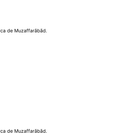
rca de Muzaffarābād.
rca de Muzaffarābād.