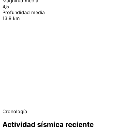
Magnitud media
4,5
Profundidad media
13,8 km
+
−
Cronología
Actividad sísmica reciente