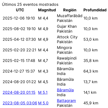
Últimos 25 eventos mostrados
UTC
Magnitud
Región
Profundidad
Muzaffarābād
2025-12-06 19:10
M 4,4
10,0 km
Pakistán
Gujar Khan
2025-08-02 19:10
M 4,9
10,0 km
Pakistán
Attock City
2025-04-12 07:30
M 4,9
53,0 km
Pakistán
Mingora
2025-02-20 22:21
M 4,4
10,0 km
Pakistán
Rawalpindi
2025-02-15 17:48
M 4,7
35,8 km
Pakistán
Bāramūla
2024-12-27 15:37
M 4,3
64,3 km
India
Bāramūla
2024-08-20 01:22
M 4,5
13,7 km
India
Bāramūla
2024-08-20 01:15
M 5,1
14,1 km
India
Battagram
2023-08-05 03:06
M 5,0
45,9 km
Pakistán