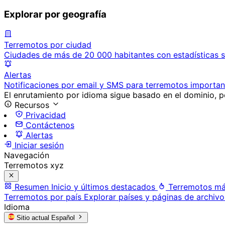
Explorar por geografía
Terremotos por ciudad
Ciudades de más de 20 000 habitantes con estadísticas s
Alertas
Notificaciones por email y SMS para terremotos importan
El enrutamiento por idioma sigue basado en el dominio, po
Recursos
Privacidad
Contáctenos
Alertas
Iniciar sesión
Navegación
Terremotos xyz
Resumen
Inicio y últimos destacados
Terremotos má
Terremotos por país
Explorar países y páginas de archivo
Idioma
Sitio actual
Español