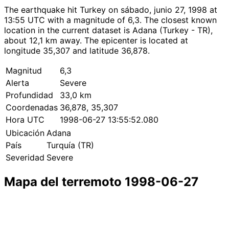
The earthquake hit Turkey on sábado, junio 27, 1998 at
13:55 UTC with a magnitude of 6,3. The closest known
location in the current dataset is Adana (Turkey - TR),
about 12,1 km away. The epicenter is located at
longitude 35,307 and latitude 36,878.
Magnitud
6,3
Alerta
Severe
Profundidad
33,0 km
Coordenadas
36,878, 35,307
Hora UTC
1998-06-27 13:55:52.080
Ubicación
Adana
País
Turquía (TR)
Severidad
Severe
Mapa del terremoto 1998-06-27
Leaflet
|
© OpenStreetMap contributors
×
+
Terremoto cerca de Adana
−