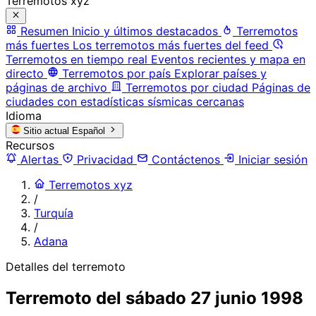
Terremotos xyz
Resumen
Inicio y últimos destacados
Terremotos
más fuertes
Los terremotos más fuertes del feed
Terremotos en tiempo real
Eventos recientes y mapa en
directo
Terremotos por país
Explorar países y
páginas de archivo
Terremotos por ciudad
Páginas de
ciudades con estadísticas sísmicas cercanas
Idioma
Sitio actual
Español
Recursos
Alertas
Privacidad
Contáctenos
Iniciar sesión
Terremotos xyz
/
Turquía
/
Adana
Detalles del terremoto
Terremoto del sábado 27 junio 1998