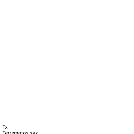
Tx
Terremotos xyz