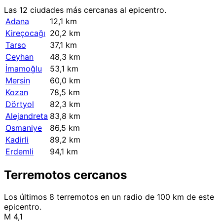
Las 12 ciudades más cercanas al epicentro.
Adana
12,1 km
Kireçocağı
20,2 km
Tarso
37,1 km
Ceyhan
48,3 km
İmamoğlu
53,1 km
Mersin
60,0 km
Kozan
78,5 km
Dörtyol
82,3 km
Alejandreta
83,8 km
Osmaniye
86,5 km
Kadirli
89,2 km
Erdemli
94,1 km
Terremotos cercanos
Los últimos 8 terremotos en un radio de 100 km de este
epicentro.
M 4,1