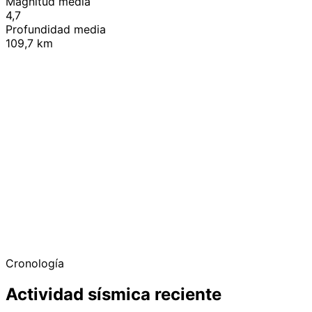
Magnitud media
4,7
Profundidad media
109,7 km
+
−
Cronología
Actividad sísmica reciente