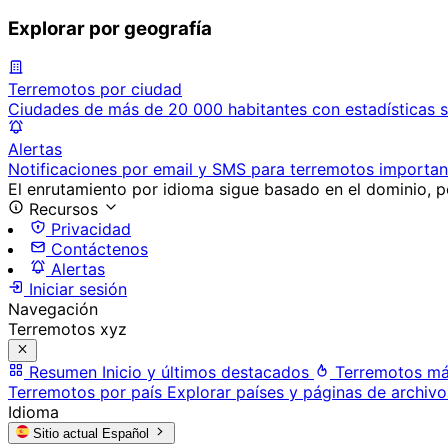
Explorar por geografía
Terremotos por ciudad
Ciudades de más de 20 000 habitantes con estadísticas s
Alertas
Notificaciones por email y SMS para terremotos importan
El enrutamiento por idioma sigue basado en el dominio, po
Recursos
Privacidad
Contáctenos
Alertas
Iniciar sesión
Navegación
Terremotos xyz
Resumen
Inicio y últimos destacados
Terremotos má
Terremotos por país
Explorar países y páginas de archivo
Idioma
Sitio actual
Español