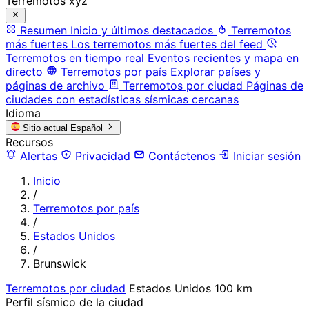
Terremotos xyz
Resumen
Inicio y últimos destacados
Terremotos
más fuertes
Los terremotos más fuertes del feed
Terremotos en tiempo real
Eventos recientes y mapa en
directo
Terremotos por país
Explorar países y
páginas de archivo
Terremotos por ciudad
Páginas de
ciudades con estadísticas sísmicas cercanas
Idioma
Sitio actual
Español
Recursos
Alertas
Privacidad
Contáctenos
Iniciar sesión
Inicio
/
Terremotos por país
/
Estados Unidos
/
Brunswick
Terremotos por ciudad
Estados Unidos
100 km
Perfil sísmico de la ciudad