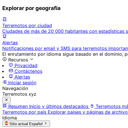
Explorar por geografía
Terremotos por ciudad
Ciudades de más de 20 000 habitantes con estadísticas s
Alertas
Notificaciones por email y SMS para terremotos importan
El enrutamiento por idioma sigue basado en el dominio, po
Recursos
Privacidad
Contáctenos
Alertas
Iniciar sesión
Navegación
Terremotos xyz
Resumen
Inicio y últimos destacados
Terremotos má
Terremotos por país
Explorar países y páginas de archivo
Idioma
Sitio actual
Español